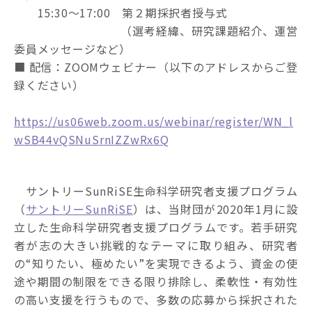
15:30～17:00 第２期採択者授与式
（選考経緯、研究課題紹介、運営
委員メッセージなど）
■ 配信：ZOOMウェビナー（以下のアドレスからご登
録ください）
https://us06web.zoom.us/webinar/register/WN_l
wSB44vQSNuSrnIZZwRx6Q
サントリーSunRiSE生命科学研究者支援プログラム
（
サントリーSunRiSE
）は、当財団が2020年1月に設
立した生命科学研究者支援プログラムです。若手研究
者が志の大きい挑戦的なテーマに取り組み、研究者
の“知りたい、極めたい”を実現できるよう、資金の使
途や期間の制限をできる限り排除し、柔軟性・有効性
の高い支援を行うもので、多数の応募から採択された