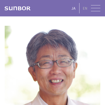
JA
EN