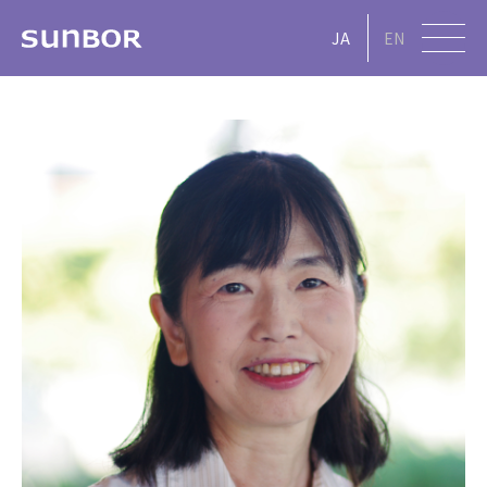
JA
EN