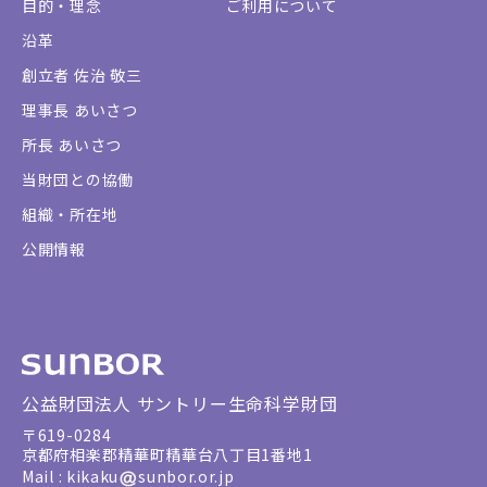
目的・理念
ご利用について
沿革
創立者 佐治 敬三
理事長 あいさつ
所長 あいさつ
当財団との協働
組織・所在地
公開情報
公益財団法人 サントリー生命科学財団
〒619-0284
京都府相楽郡精華町精華台八丁目1番地1
Mail : kikaku
sunbor.or.jp