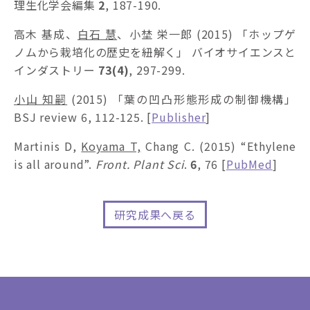
理生化学会編集
2
, 187-190.
高木 基成、
白石 慧
、小埜 栄一郎 (2015) 「ホップゲ
ノムから栽培化の歴史を紐解く」 バイオサイエンスと
インダストリー
73(4)
, 297-299.
小山 知嗣
(2015) 「葉の凹凸形態形成の制御機構」
BSJ review 6, 112-125. [
Publisher
]
Martinis D,
Koyama T,
Chang C. (2015) “Ethylene
is all around”.
Front. Plant Sci
.
6
, 76 [
PubMed
]
研究成果へ戻る