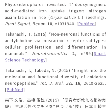
Phytosiderophores revisited: 2’-deoxymugineic
acid-mediated iron uptake triggers nitrogen
assimilation in rice (
Oryza sativa
L.) seedlings.
Plant Signal. Behav
.
10
, e1031940. [
PubMed
]
Takahashi, T.
(2015) “Non-neuronal functions of
acetylcholine via muscarinic receptor subtypes:
cellular proliferation and differentiation in
mammals.”
Neurotransmitter
2
, e499.[
Smart
Science Technology
]
Takahashi, T.,
Takeda, N. (2015) “Insight into the
molecular and functional diversity of cnidarian
neuropeptides.”
Int. J. Mol. Sci
.
16
, 2610-2625.
[
PubMed
]
森下 文浩、
高橋 俊雄
(2015) 「研究者が教える動物実
験」 生理活性ペプチドを“見つける”技」 日本比較生