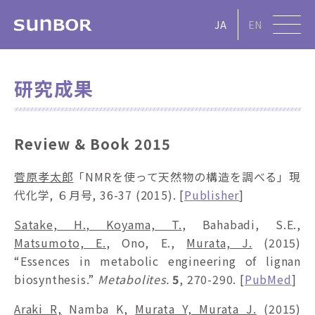
JA
EN
研究成果
Review & Book 2015
菅原孝太郎
「NMRを使って天然物の構造を調べる」現
代化学, ６月号, 36-37 (2015). [
Publisher
]
Satake, H., Koyama, T.
, Bahabadi, S.E.,
Matsumoto, E.
, Ono, E.,
Murata, J.
(2015)
“Essences in metabolic engineering of lignan
biosynthesis.”
Metabolites.
5
, 270-290. [
PubMed
]
Araki R,
Namba K,
Murata Y, Murata J.
(2015)